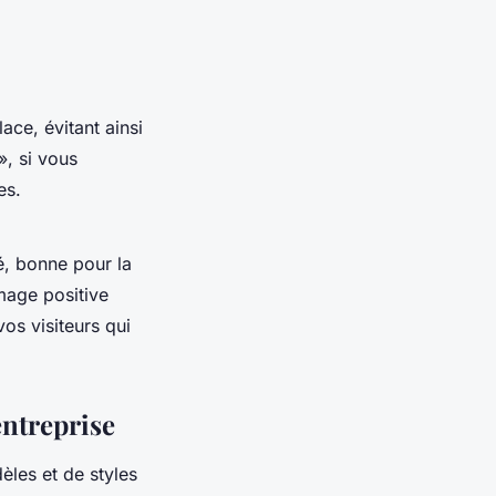
ace, évitant ainsi
», si vous
es.
é, bonne pour la
mage positive
os visiteurs qui
entreprise
les et de styles