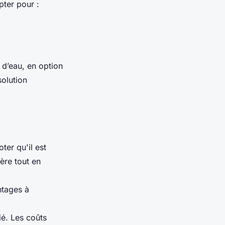
pter pour :
 d’eau, en option
solution
ter qu'il est
ière tout en
ntages à
ié. Les coûts