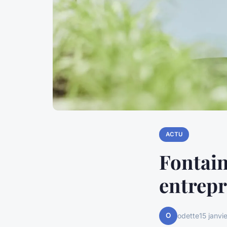
ACTU
Fontain
entrepr
O
odette
15 janvi