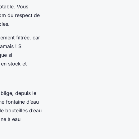
otable. Vous
 nom du respect de
les.
ement filtrée, car
amais ! Si
que si
 en stock et
blige, depuis le
ne fontaine d’eau
de bouteilles d’eau
aine à eau