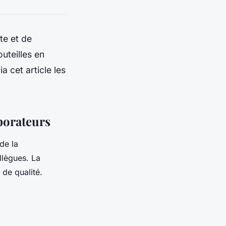
te et de
outeilles en
a cet article les
aborateurs
de la
llègues. La
 de qualité.