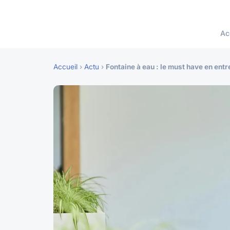
Ac
Accueil
›
Actu
›
Fontaine à eau : le must have en entr