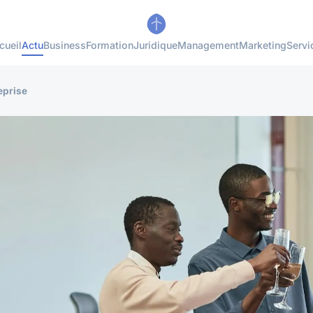
cueil
Actu
Business
Formation
Juridique
Management
Marketing
Servi
eprise