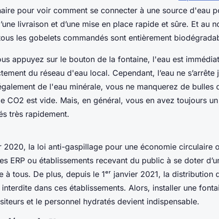
inaire pour voir comment se connecter à une source d'eau p
d’une livraison et d’une mise en place rapide et sûre. Et au
 tous les gobelets commandés sont entièrement biodégradab
ous appuyez sur le bouton de la fontaine, l'eau est immédiat
ctement du réseau d'eau local. Cependant, l’eau ne s’arrête j
 également de l'eau minérale, vous ne manquerez de bulles 
 CO2 est vide. Mais, en général, vous en avez toujours un
vrés très rapidement.
r 2020, la loi anti-gaspillage pour une économie circulaire o
 les ERP ou établissements recevant du public à se doter d’u
 à tous. De plus, depuis le 1ᵉʳ janvier 2021, la distribution 
 interdite dans ces établissements. Alors, installer une font
siteurs et le personnel hydratés devient indispensable.