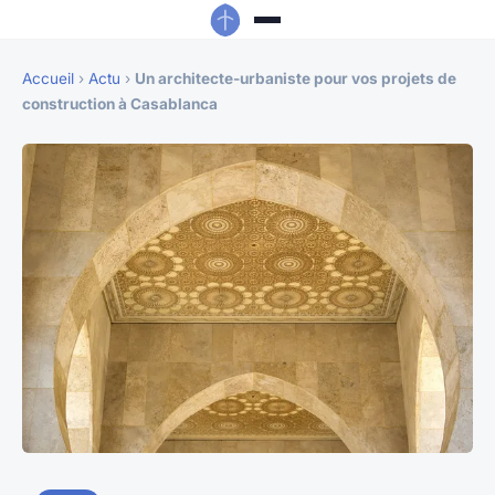
Accueil
›
Actu
›
Un architecte-urbaniste pour vos projets de
construction à Casablanca