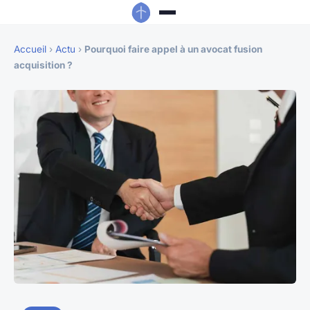
Accueil
›
Actu
›
Pourquoi faire appel à un avocat fusion
acquisition ?