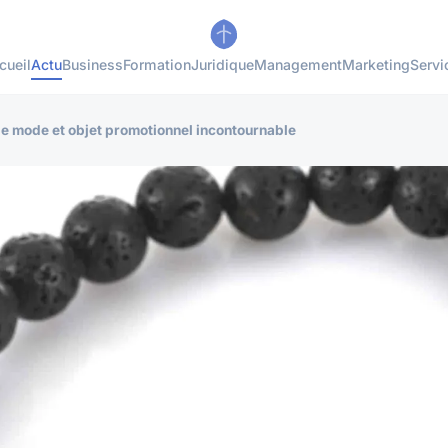
cueil
Actu
Business
Formation
Juridique
Management
Marketing
Servi
de mode et objet promotionnel incontournable