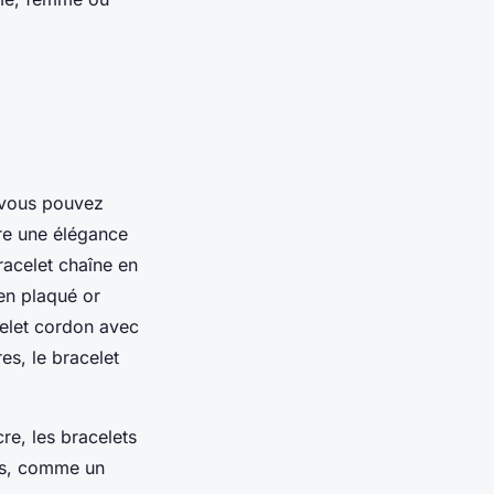
 vous pouvez
fre une élégance
racelet chaîne en
 en plaqué or
celet cordon avec
es, le bracelet
cre, les bracelets
ois, comme un