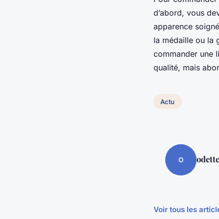
d’abord, vous deve
apparence soignée.
la médaille ou l
commander une liv
qualité, mais abo
Actu
odett
O
Voir tous les artic