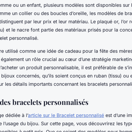
mme ou un enfant, plusieurs modèles sont disponibles sur 
me un collier ou des boucles d’oreille, les modèles de bra
istinguent par leur prix et leur matériau. Le plaqué or, l’or ro
ssu) et le nacre font partie des matériaux prisés pour la conce
elet personnalisé.
être utilisé comme une idée de cadeau pour la fête des mères
 également un rôle crucial au cœur d’une stratégie marketin
’acheter un produit personnalisable, il est préférable de s’i
 bijoux concernés, qu’ils soient conçus en ruban (tissu) ou 
ur les détails importants concernant les bracelets personnal
 des bracelets personnalisés
e dédiée à l’
article sur le Bracelet personnalisé
est d’une i
e l’usage du bijou. Sur cette page, vous découvrirez les typ
sponibles à petit prix. Que ce soient des modèles pour ho