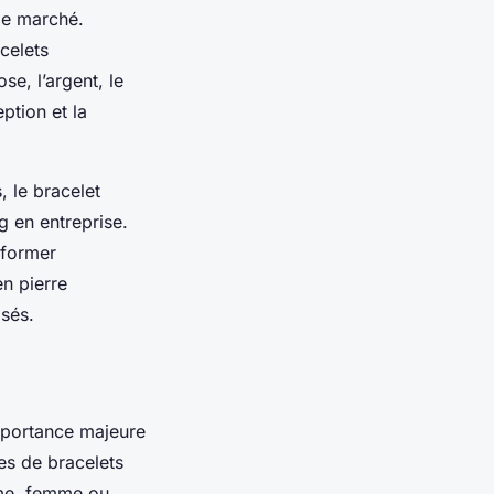
le marché.
celets
se, l’argent, le
ption et la
, le bracelet
g en entreprise.
nformer
en pierre
isés.
mportance majeure
es de bracelets
mme, femme ou