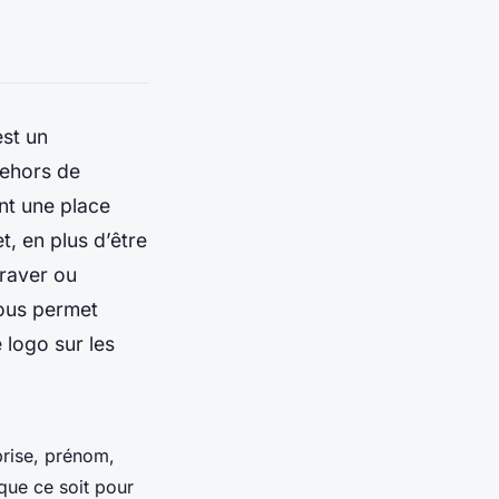
st un
dehors de
nt une place
t, en plus d’être
graver ou
vous permet
e logo sur les
prise, prénom,
 que ce soit pour