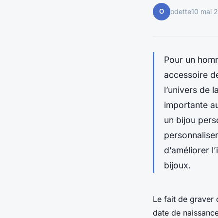
O
odette
10 mai 
Pour un homm
accessoire d
l’univers de 
importante au
un bijou pers
personnaliser
d’améliorer l’
bijoux.
Le fait de graver
date de naissance