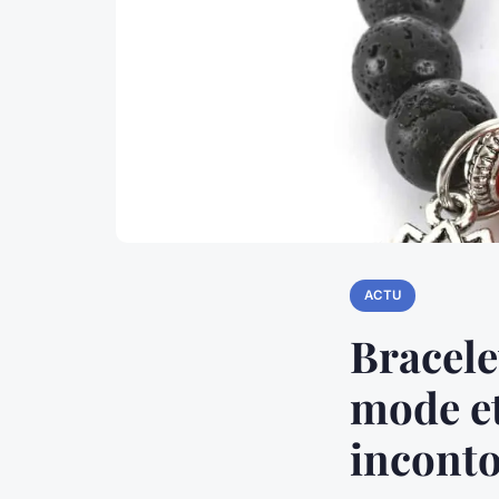
ACTU
Bracele
mode et
incont