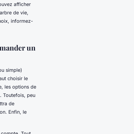
ouvez afficher
 arbre de vie,
choix, informez-
ommander un
ou simple)
ut choisir le
e, les options de
. Toutefois, peu
ttra de
n. Enfin, le
n compte. Tout