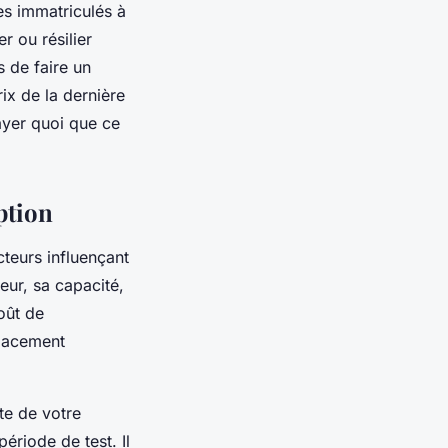
s immatriculés à
r ou résilier
s de faire un
ix de la dernière
ayer quoi que ce
ption
cteurs influençant
teur, sa capacité,
coût de
placement
te de votre
période de test. Il