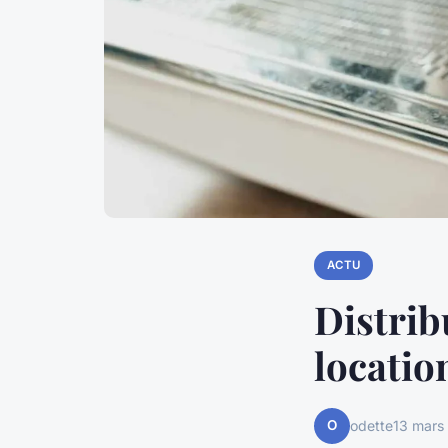
ACTU
Distrib
locatio
O
odette
13 mars