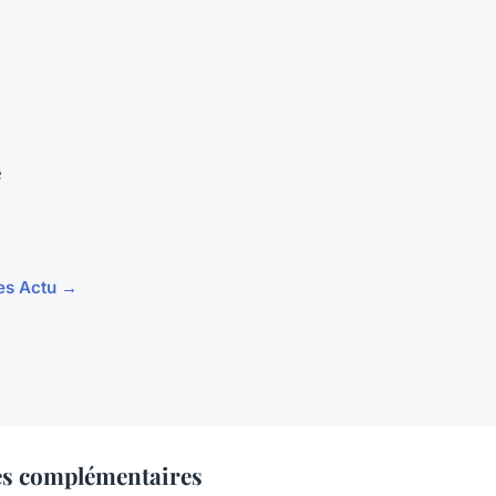
e
les Actu →
es complémentaires