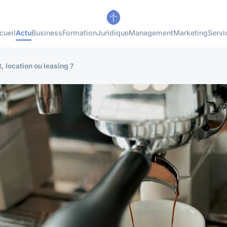
cueil
Actu
Business
Formation
Juridique
Management
Marketing
Servi
, location ou leasing ?