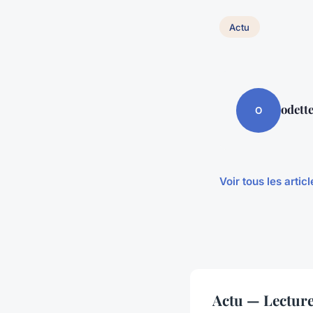
Actu
odett
O
Voir tous les artic
Actu — Lectur