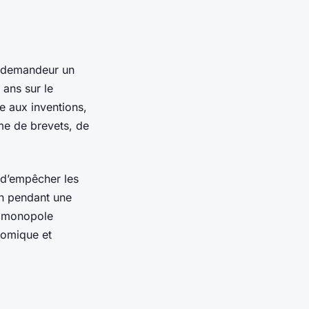
au demandeur un
ans sur le
ée aux inventions,
me de brevets, de
 d’empêcher les
on pendant une
un monopole
nomique et