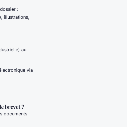
dossier :
 illustrations,
dustrielle) au
lectronique via
e brevet ?
es documents