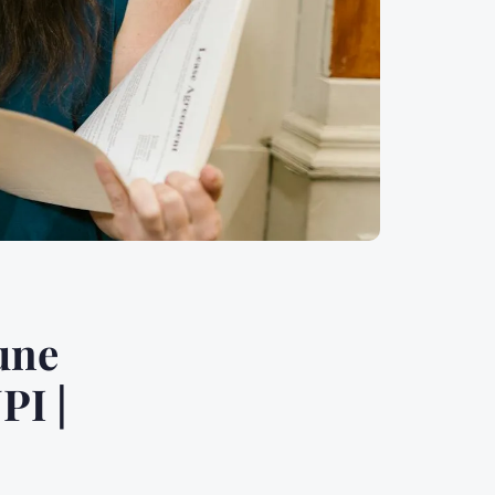
une
PI |