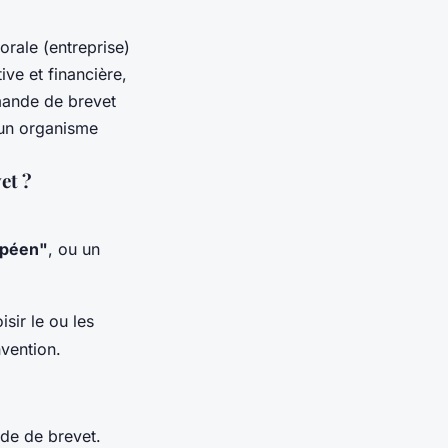
rale (entreprise)
ive et financière,
emande de brevet
à un organisme
et ?
opéen"
, ou un
sir le ou les
vention.
nde de brevet.