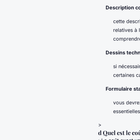
Description c
cette desc
relatives à 
comprendre 
Dessins techn
si nécessai
certaines c
Formulaire sta
vous devrez
essentielle
>
d Quel est le c