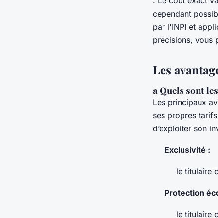
: Le coût exact v
cependant possibl
par l'INPI et app
précisions, vous 
Les avantag
a Quels sont le
Les principaux ava
ses propres tarifs
d’exploiter son in
Exclusivité :
le titulair
Protection é
le titulair