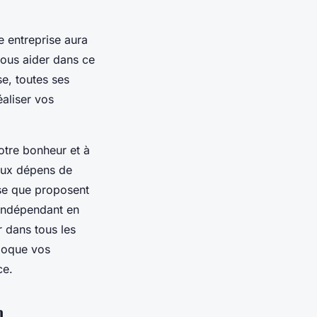
entreprise aura
vous aider dans ce
se, toutes ses
éaliser vos
tre bonheur et à
aux dépens de
rise que proposent
 indépendant en
 dans tous les
bloque vos
ence.
on