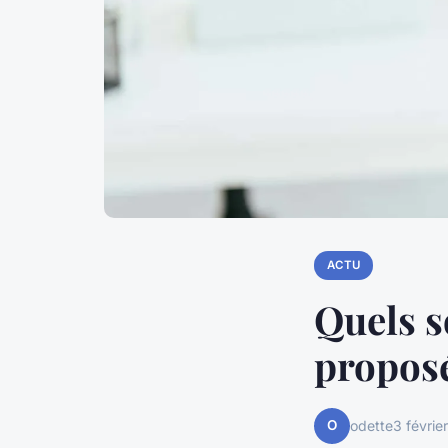
ACTU
Quels s
proposé
O
odette
3 févrie