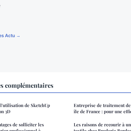
e
les Actu →
es complémentaires
l'utilisation de SketchUp
Entreprise de traitement de 
on 3D
île de France : pour une eff
tages de solliciter les
Les raisons de recourir à u
urier professionnel à
textile chez Broderie Borde