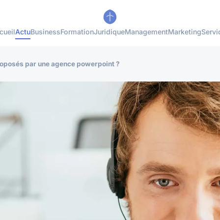
cueil
Actu
Business
Formation
Juridique
Management
Marketing
Servi
proposés par une agence powerpoint ?