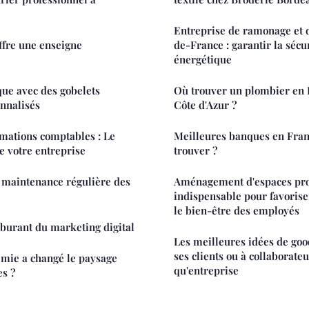
Entreprise de ramonage et d
ffre une enseigne
de-France : garantir la sécuri
énergétique
ue avec des gobelets
Où trouver un plombier en
onnalisés
Côte d'Azur ?
rmations comptables : Le
Meilleures banques en Fran
de votre entreprise
trouver ?
 maintenance régulière des
Aménagement d'espaces prof
indispensable pour favoriser
le bien-être des employés
arburant du marketing digital
Les meilleures idées de goo
ses clients ou à collaborateu
ie a changé le paysage
qu'entreprise
es ?