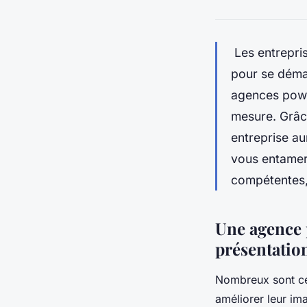
Les entrepri
pour se démar
agences powe
mesure. Grâc
entreprise a
vous entamer
compétentes, 
Une agence 
présentatio
Nombreux sont ce
améliorer leur ima