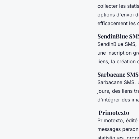
collecter les sta
options d'envoi 
efficacement les 
SendinBlue SM
SendinBlue SMS, l
une inscription gr
liens, la créatio
Sarbacane SMS
Sarbacane SMS, un
jours, des liens 
d'intégrer des i
Primotexto
Primotexto, édité
messages personn
statistiques, pro