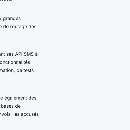
x grandes
ce de routage des
ant ses API SMS à
onctionnalités
ation, de tests
se également des
s bases de
vois, les accusés