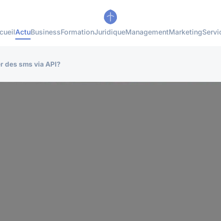
cueil
Actu
Business
Formation
Juridique
Management
Marketing
Servi
r des sms via API?