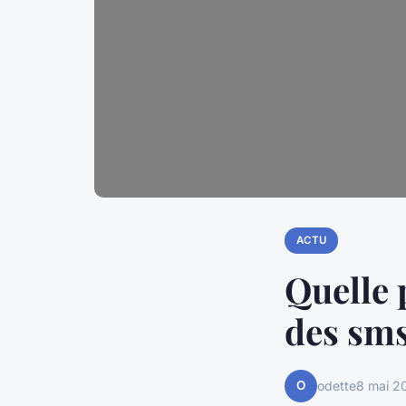
ACTU
Quelle 
des sms
O
odette
8 mai 2