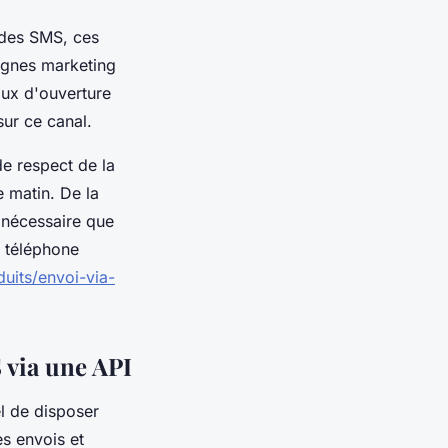
 des SMS, ces
pagnes marketing
aux d'ouverture
ur ce canal.
de respect de la
e matin. De la
 nécessaire que
 téléphone
its/envoi-via-
 via une API
l de disposer
es envois et