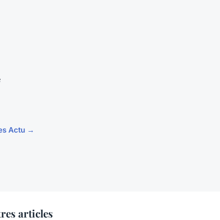
e
les Actu →
res articles