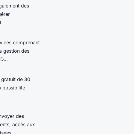
également des
gérer
t.
rvices comprenant
la gestion des
GPD…
 gratuit de 30
 possibilité
envoyer des
ents, accès aux
isées.