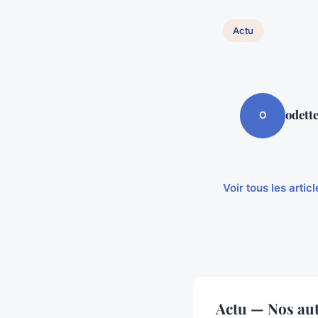
Actu
odett
O
Voir tous les artic
Actu — Nos aut