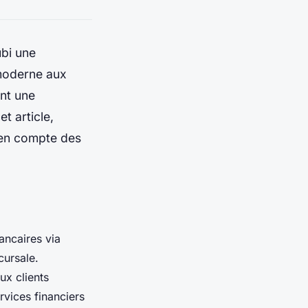
ubi une
 moderne aux
ant une
t article,
 en compte des
ancaires via
cursale.
ux clients
rvices financiers