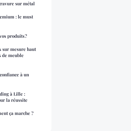
gravure sur métal
emium : le must
os produits ?
ns sur mesure haut
s de meuble
 confiance à un
ing à Lille :
ur la réussite
ment ça marche ?