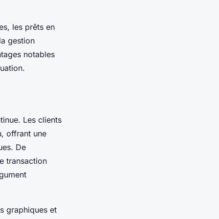
es, les prêts en
la gestion
antages notables
uation.
inue. Les clients
, offrant une
ques. De
e transaction
argument
es graphiques et