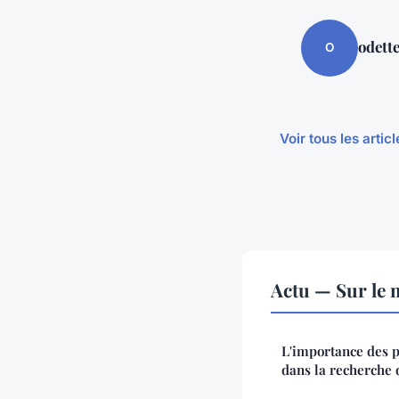
odett
O
Voir tous les artic
Actu — Sur le 
L'importance des p
dans la recherche 