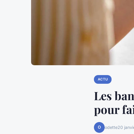
ACTU
Les ban
pour fa
O
odette
20 janv