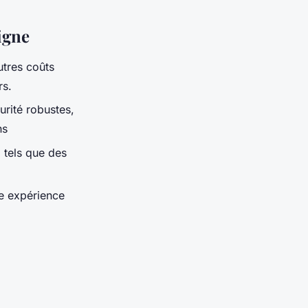
igne
autres coûts
rs.
urité robustes,
ns
 tels que des
ne expérience