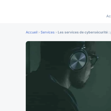
Ac
Accueil
›
Services
›
Les services de cybersécurité :