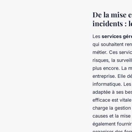
De la mise e
incidents : l
Les
services gér
qui souhaitent re
métier. Ces serv
risques, la survei
plus encore. La m
entreprise. Elle d
informatique. Les 
adaptée à ses bes
efficace est vita
charge la gestion 
causes et la mise
également fourni
organiser des for