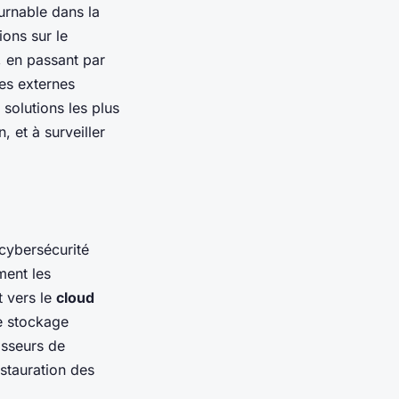
ournable dans la
ions sur le
, en passant par
res externes
 solutions les plus
, et à surveiller
 cybersécurité
ment les
 vers le
cloud
e stockage
isseurs de
stauration des