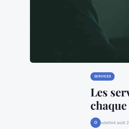
SERVICES
Les ser
chaque 
O
odette
4 août 