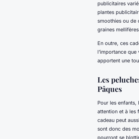
publicitaires va
plantes publicitai
smoothies ou de c
graines mellifère
En outre, ces ca
l’importance que v
apportent une tou
Les peluche
Pâque
Pour les enfants, 
attention et à les
cadeau peut aussi
sont donc des moy
pourront se blott