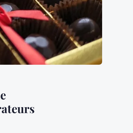
de
rateurs