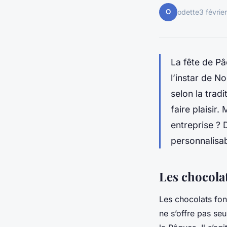
O
odette
3 févrie
La fête de P
l’instar de No
selon la trad
faire plaisir
entreprise ? 
personnalisab
Les chocola
Les chocolats fon
ne s’offre pas se