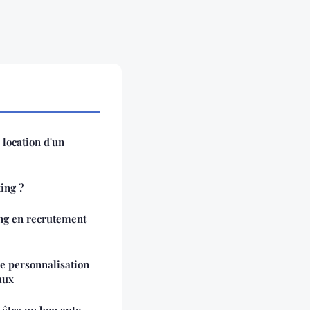
 location d'un
ing ?
ng en recrutement
ne personnalisation
aux
 être un bon auto