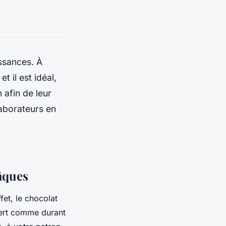
ssances. À
t il est idéal,
 afin de leur
laborateurs en
âques
ffet, le chocolat
fert comme durant