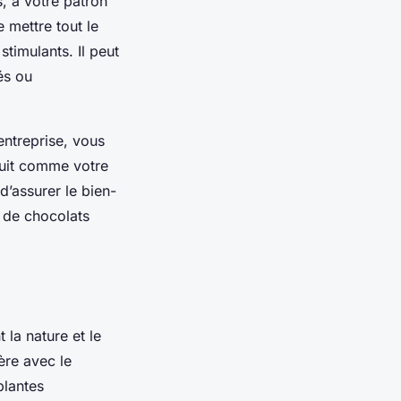
s, à votre patron
 mettre tout le
stimulants. Il peut
és ou
entreprise, vous
aduit comme votre
 d’assurer le bien-
s de chocolats
la nature et le
ère avec le
plantes