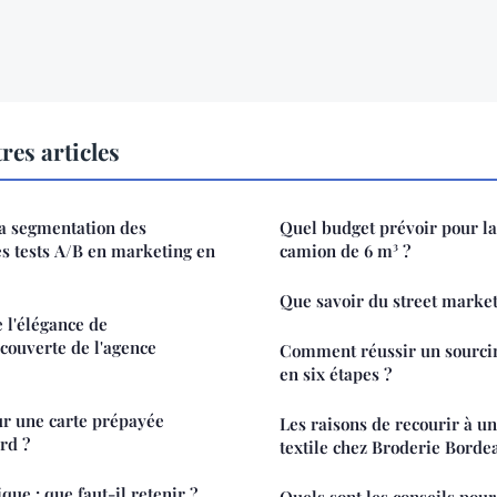
res articles
la segmentation des
Quel budget prévoir pour la
es tests A/B en marketing en
camion de 6 m³ ?
Que savoir du street market
 l'élégance de
écouverte de l'agence
Comment réussir un sourci
en six étapes ?
ur une carte prépayée
Les raisons de recourir à u
rd ?
textile chez Broderie Borde
que : que faut-il retenir ?
Quels sont les conseils pour