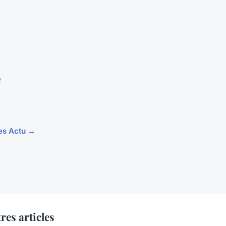
e
les Actu →
res articles