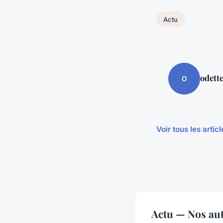
Actu
odett
O
Voir tous les artic
Actu — Nos aut