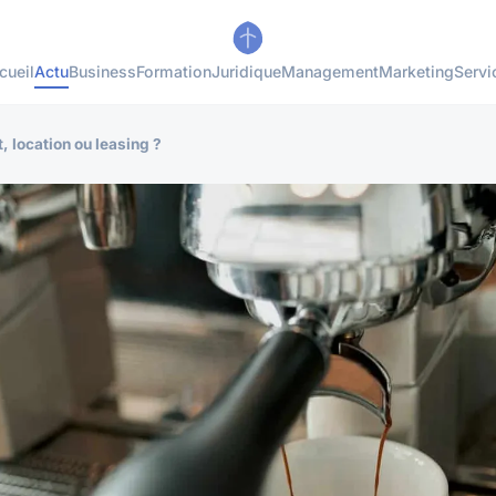
cueil
Actu
Business
Formation
Juridique
Management
Marketing
Servi
, location ou leasing ?