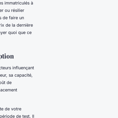
s immatriculés à
r ou résilier
s de faire un
ix de la dernière
ayer quoi que ce
ption
cteurs influençant
teur, sa capacité,
coût de
placement
te de votre
période de test. Il