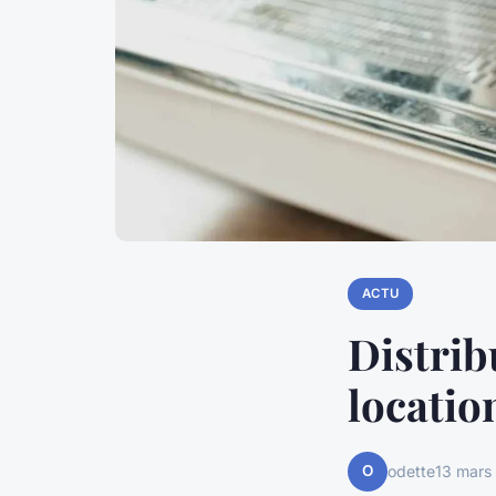
ACTU
Distrib
locatio
O
odette
13 mars