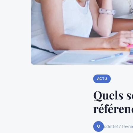
ACTU
Quels s
référen
O
odette
17 févri