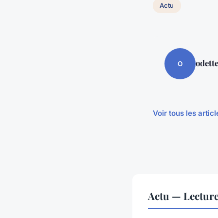
Actu
odett
O
Voir tous les artic
Actu — Lectur