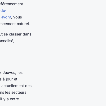
référencement
-du-
-lyon/
, vous
encement naturel.
ut se classer dans
nnalisé,
.
 Jeeves, les
 à jour et
 actuellement des
ns les secteurs
l y a entre