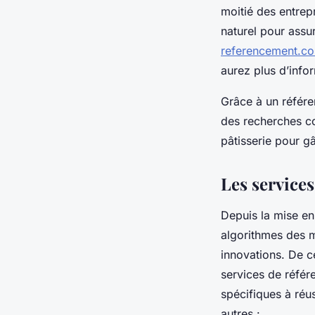
moitié des entrep
naturel pour assu
referencement.co
aurez plus d’info
Grâce à un référe
des recherches co
pâtisserie pour g
Les service
Depuis la mise e
algorithmes des 
innovations. De 
services de référ
spécifiques à réus
autres :