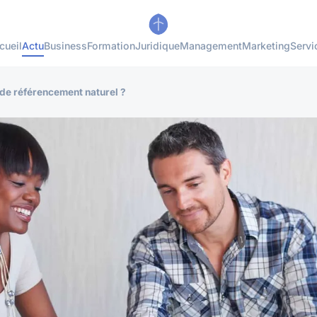
cueil
Actu
Business
Formation
Juridique
Management
Marketing
Servi
de référencement naturel ?