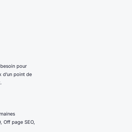
 besoin pour
x d’un point de
.
omaines
O, Off page SEO,