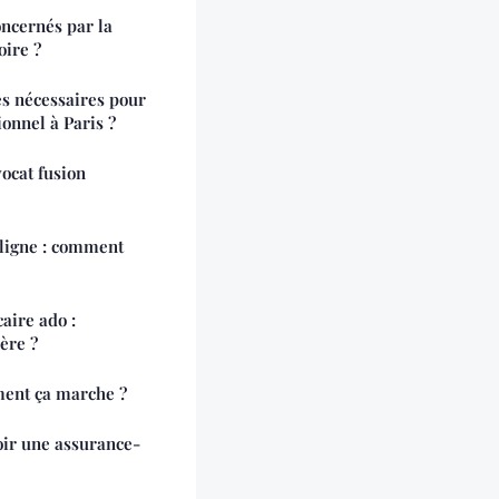
ncernés par la
oire ?
es nécessaires pour
onnel à Paris ?
ocat fusion
 ligne : comment
aire ado :
ère ?
ment ça marche ?
oir une assurance-