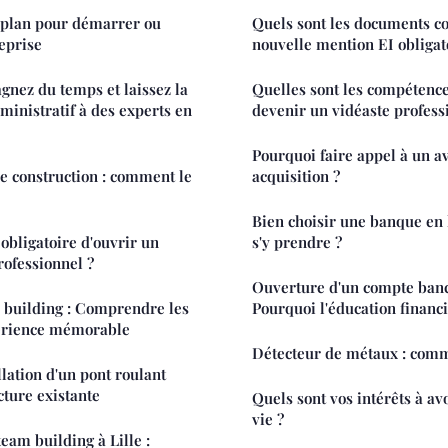
 plan pour démarrer ou
Quels sont les documents co
eprise
nouvelle mention EI obligat
gnez du temps et laissez la
Quelles sont les compétenc
ministratif à des experts en
devenir un vidéaste professi
Pourquoi faire appel à un av
de construction : comment le
acquisition ?
Bien choisir une banque en
 obligatoire d'ouvrir un
s'y prendre ?
ofessionnel ?
Ouverture d'un compte banc
 building : Comprendre les
Pourquoi l'éducation financi
érience mémorable
Détecteur de métaux : com
allation d'un pont roulant
cture existante
Quels sont vos intérêts à av
vie ?
eam building à Lille :