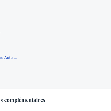
e
les Actu →
es complémentaires