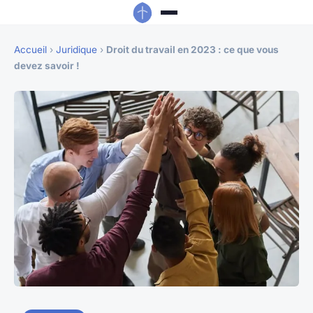
Accueil
›
Juridique
›
Droit du travail en 2023 : ce que vous
devez savoir !