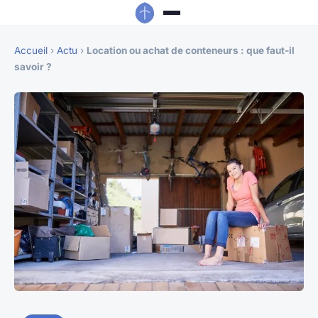
Accueil
›
Actu
›
Location ou achat de conteneurs : que faut-il
savoir ?